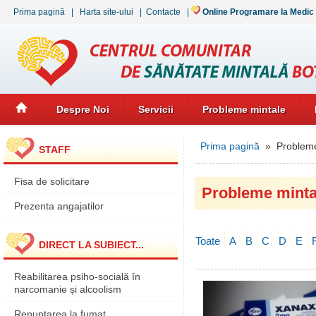
Prima pagină
|
Harta site-ului
|
Contacte
|
Online Programare la Medic
Despre Noi
Servicii
Probleme mintale
Prima pagină
» Probleme
STAFF
Fisa de solicitare
Probleme minta
Prezenta angajatilor
Toate
A
B
C
D
E
DIRECT LA SUBIECT...
Reabilitarea psiho-socială în
narcomanie și alcoolism
Renunțarea la fumat