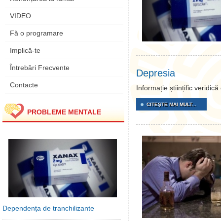
VIDEO
Fă o programare
Implică-te
Întrebări Frecvente
Depresia
Contacte
Informație științific veridi
CITEŞTE MAI MULT...
PROBLEME MENTALE
Dependența de tranchilizante